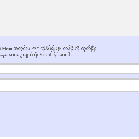
enu အတွင်းမှ PAY ကိုနှိပ်၍ QR တန်ဖိုးကို ထုတ်ပြီး
န်အောင်ရွေးချယ်ပြီး Submit နှိပ်ပေးပါ။