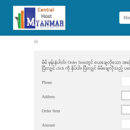
Ho
မိမိ ဖုန်းနံပါတ်၊ Order Itemတွင် ပေးချေလိုသော 
ပြီးလျှင် click ကို နှိပ်ပါ။ ပြီးလျှင် မိမိချေလိုသည
Phone
Address
Order Item
Amount