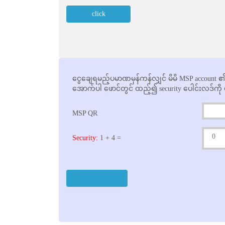
ငွေချေရမည့်ပမာဏမှန်ကန်လျှင် မိမိ MSP account ၏ M
အောက်ပါ ဖောင်တွင် ထည့်၍ security ပေါင်းလဒ်ကို မှ
MSP QR
Security:
1 + 4 =