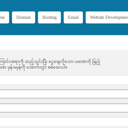
me
Domain
Hosting
Email
Website Developmen
အကြောင်းအရာကို ထည့်သွင်းပြီး ငွေချေလိုသော ပမာဏကို ဖြည့်
့် ပမာဏ မှန်/မမှန်ကို အောက်တွင် စစ်ဆေးပါ။